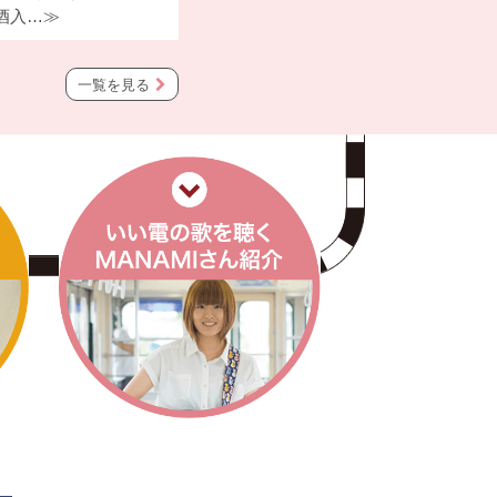
酒入…≫
一覧を見る