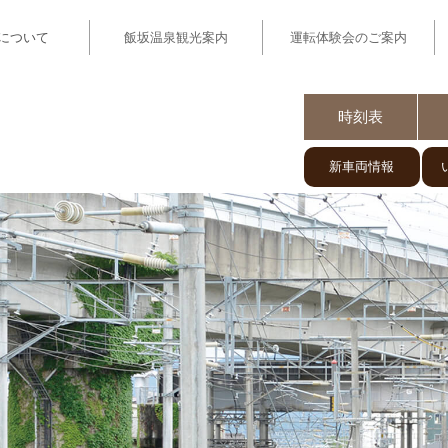
について
飯坂温泉観光案内
運転体験会のご案内
いい電】福島駅と飯坂温泉を結ぶ飯坂電車
時刻表
新車両情報