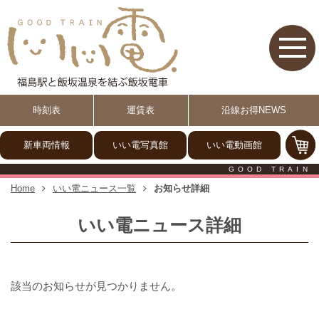
【いい電】福島駅と飯坂温泉
時刻表
運賃表
沿線お得NEWS
新車両情報
いい電写真館
いい電動画館
GOOD TRAIN
Home
いい電ニュース一覧
お知らせ詳細
いい電ニュース詳細
該当のお知らせが見つかりません。