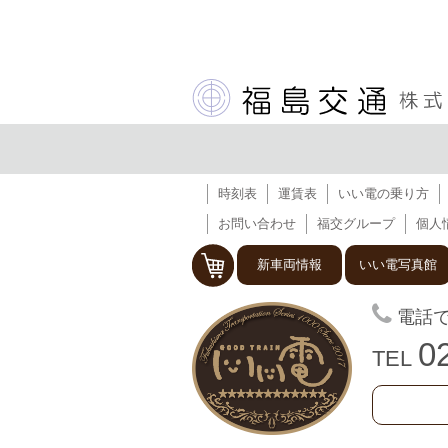
時刻表
運賃表
いい電の乗り方
お問い合わせ
福交グループ
個人
新車両情報
いい電写真館
福島交通 飯
電話
0
TEL