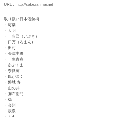
URL
http://sakezanmai.net
取り扱い日本酒銘柄
・冩樂
・天明
・一歩己（いぶき）
・口万（ろまん）
・田村
・会津中将
・一生青春
・あぶくま
・奈良萬
・風が吹く
・磐城 寿
・山の井
・彌右衛門
・穏
・会州一
・辰泉
・大七