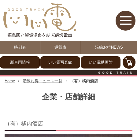
【いい電】福島駅と飯坂温泉
時刻表
運賃表
沿線お得NEWS
新車両情報
いい電写真館
いい電動画館
GOOD TRAIN
Home
沿線お得ニュース一覧
（有）橘内酒店
企業・店舗詳細
（有）橘内酒店