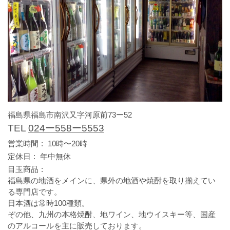
福島県福島市南沢又字河原前73ー52
TEL
024ー558ー5553
営業時間
10時〜20時
定休日
年中無休
目玉商品
福島県の地酒をメインに、県外の地酒や焼酎を取り揃えてい
る専門店です。
日本酒は常時100種類。
ぞの他、九州の本格焼酎、地ワイン、地ウイスキー等、国産
のアルコールを主に販売しております。