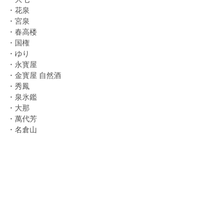
・花泉
・宮泉
・春高楼
・国権
・ゆり
・永寳屋
・金寳屋 自然酒
・秀鳳
・泉氷鑑
・大那
・萬代芳
・名倉山