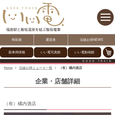
【いい電】福島駅と飯坂温泉
時刻表
運賃表
沿線お得NEWS
新車両情報
いい電写真館
いい電動画館
GOOD TRAIN
Home
沿線お得ニュース一覧
（有）橘内酒店
企業・店舗詳細
（有）橘内酒店