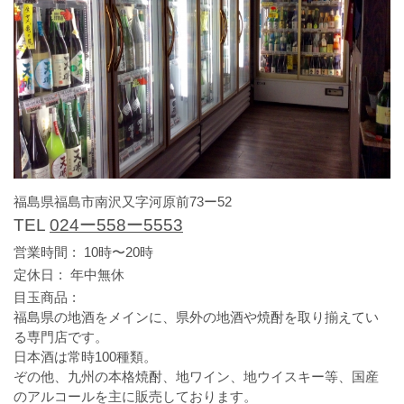
福島県福島市南沢又字河原前73ー52
TEL
024ー558ー5553
営業時間
10時〜20時
定休日
年中無休
目玉商品
福島県の地酒をメインに、県外の地酒や焼酎を取り揃えてい
る専門店です。
日本酒は常時100種類。
ぞの他、九州の本格焼酎、地ワイン、地ウイスキー等、国産
のアルコールを主に販売しております。