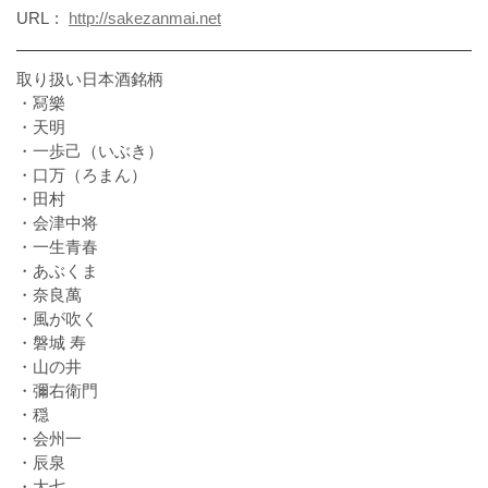
URL
http://sakezanmai.net
取り扱い日本酒銘柄
・冩樂
・天明
・一歩己（いぶき）
・口万（ろまん）
・田村
・会津中将
・一生青春
・あぶくま
・奈良萬
・風が吹く
・磐城 寿
・山の井
・彌右衛門
・穏
・会州一
・辰泉
・大七