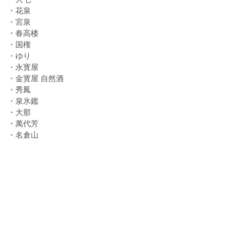
・花泉
・宮泉
・春高楼
・国権
・ゆり
・永寳屋
・金寳屋 自然酒
・秀鳳
・泉氷鑑
・大那
・萬代芳
・名倉山