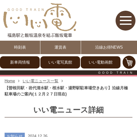
【いい電】福島駅と飯坂温泉
時刻表
運賃表
沿線お得NEWS
新車両情報
いい電写真館
いい電動画館
GOOD TRAIN
Home
いい電ニュース一覧
【曽根田駅・岩代清水駅・桜水駅・湯野駅駐車場空きあり】沿線月極
駐車場のご案内(１２月２７日現在)
いい電ニュース詳細
お知らせ
2024.12.26