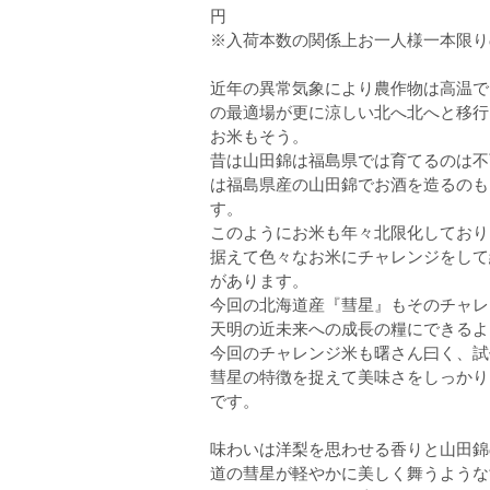
円
※入荷本数の関係上お一人様一本限り
近年の異常気象により農作物は高温で
の最適場が更に涼しい北へ北へと移行
お米もそう。
昔は山田錦は福島県では育てるのは不
は福島県産の山田錦でお酒を造るのも
す。
このようにお米も年々北限化しており、
据えて色々なお米にチャレンジをして
があります。
今回の北海道産『彗星』もそのチャレ
天明の近未来への成長の糧にできるよ
今回のチャレンジ米も曙さん曰く、試
彗星の特徴を捉えて美味さをしっかり
です。
味わいは洋梨を思わせる香りと山田錦
道の彗星が軽やかに美しく舞うような