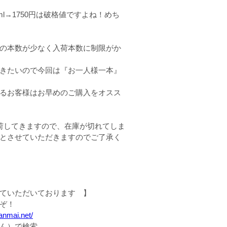
0ml→1750円は破格値ですよね！めち
の本数が少なく入荷本数に制限がか
きたいので今回は『お一人様一本』
るお客様はお早めのご購入をオスス
荷してきますので、在庫が切れてしま
とさせていただきますのでご了承く
ていただいております 】
ぞ！
anmai.net/
ん）で検索