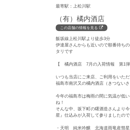
上松川駅
（有）橘内酒店
この店舗の情報を見る
飯坂線上松川駅より徒歩3分
伊達屋さんからも近いので順番待ちの
タリです
【 橘内酒店 7月の入荷情報 第1
いつも当店にご来店、ご利用をいただ
福島市南沢又の橘内酒店（きつないさ
今年の福島市は梅雨の間に気温が低い
ね！
そんな中、坂下町の曙酒造さんより今
星』仕込みが入荷して参りましたので
・天明 純米吟醸 北海道雨竜産彗星×山田錦 