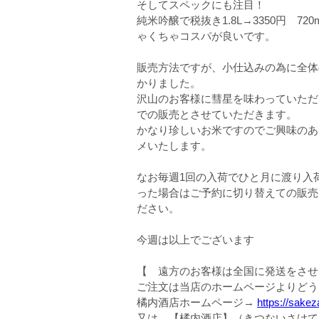
そしてスペックにも注目！
純米吟醸で税抜き1.8L→3350円 72
ゃくちゃコスパが良いです。
販売方法ですが、小仕込みの為に全体
かりました。
沢山のお客様に彗星を味わっていただ
での販売とさせていただきます。
かなり珍しいお米ですのでご興味のあ
メいたします。
なお毎週1回の入荷でひと月に渡り入
った場合はご予約に切り替えての販売
ださい。
今週は以上でございます
【 遠方のお客様は全国に発送をさせ
ご注文は当店のホームページよりどう
橘内酒店ホームページ→
https://sakez
又は、【橘内酒店】（きつないさけて