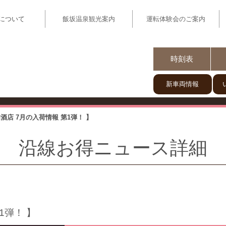
について
飯坂温泉観光案内
運転体験会のご案内
いい電】福島駅と飯坂温泉を結ぶ飯坂電車
時刻表
新車両情報
内酒店 7月の入荷情報 第1弾！ 】
沿線お得ニュース詳細
1弾！ 】