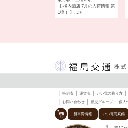
【 橘内酒店 7月の入荷情報 第
1弾！ 】…≫
時刻表
運賃表
いい電の乗り方
お問い合わせ
福交グループ
個人
新車両情報
いい電写真館
福島交通 飯