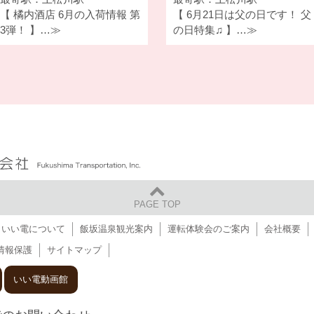
【 橘内酒店 6月の入荷情報 第
【 6月21日は父の日です！ 父
3弾！ 】…≫
の日特集♫ 】…≫
福島交通 株式会社
PAGE TOP
いい電について
飯坂温泉観光案内
運転体験会のご案内
会社概要
情報保護
サイトマップ
いい電動画館
坂電車