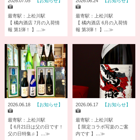
2026.07.05
お知らせ
2026.06.24
お知らせ
最寄駅：上松川駅
最寄駅：上松川駅
【 橘内酒店 7月の入荷情
【 橘内酒店 6月の入荷情
報 第1弾！ 】…≫
報 第3弾！ 】…≫
2026.06.18
お知らせ
2026.06.17
お知らせ
最寄駅：上松川駅
最寄駅：上松川駅
【 6月21日は父の日です！
【 限定コラボ写楽のご案
父の日特集♫ 】…≫
内です 】…≫