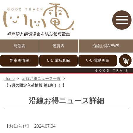
【いい電】福島駅と飯坂温泉
時刻表
運賃表
沿線お得NEWS
新車両情報
いい電写真館
いい電動画館
GOOD TRAIN
Home
沿線お得ニュース一覧
【 7月の限定入荷情報 第1弾！！ 】
沿線お得ニュース詳細
お知らせ
2024.07.04