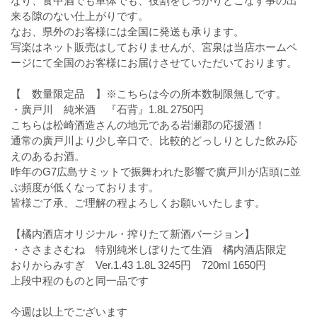
なり、食中酒でも単体でも、役割をしっかりとこなす事の出
来る隙のない仕上がりです。
なお、県外のお客様には全国に発送も承ります。
写楽はネット販売はしておりませんが、宮泉は当店ホームペ
ージにて全国のお客様にお届けさせていただいております。
【 数量限定品 】※こちらは今の所本数制限無しです。
・廣戸川 純米酒 『石背』1.8L 2750円
こちらは松崎酒造さんの地元である岩瀬郡の応援酒！
通常の廣戸川より少し辛口で、比較的どっしりとした飲み応
えのあるお酒。
昨年のG7広島サミットで振舞われた影響で廣戸川が店頭に並
ぶ頻度が低くなっております。
皆様ご了承、ご理解の程よろしくお願いいたします。
【橘内酒店オリジナル・搾りたて新酒バージョン】
・ささまさむね 特別純米しぼりたて生酒 橘内酒店限定
おりからみすぎ Ver.1.43 1.8L 3245円 720ml 1650円
上段中程のものと同一品です
今週は以上でございます