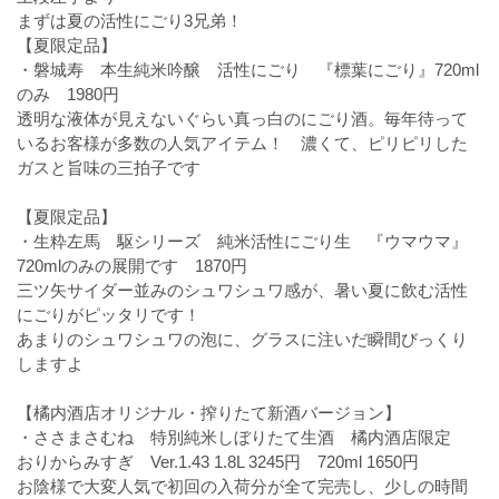
まずは夏の活性にごり3兄弟！
【夏限定品】
・磐城寿 本生純米吟醸 活性にごり 『標葉にごり』720ml
のみ 1980円
透明な液体が見えないぐらい真っ白のにごり酒。毎年待って
いるお客様が多数の人気アイテム！ 濃くて、ピリピリした
ガスと旨味の三拍子です
【夏限定品】
・生粋左馬 駆シリーズ 純米活性にごり生 『ウマウマ』
720mlのみの展開です 1870円
三ツ矢サイダー並みのシュワシュワ感が、暑い夏に飲む活性
にごりがピッタリです！
あまりのシュワシュワの泡に、グラスに注いだ瞬間びっくり
しますよ
【橘内酒店オリジナル・搾りたて新酒バージョン】
・ささまさむね 特別純米しぼりたて生酒 橘内酒店限定
おりからみすぎ Ver.1.43 1.8L 3245円 720ml 1650円
お陰様で大変人気で初回の入荷分が全て完売し、少しの時間