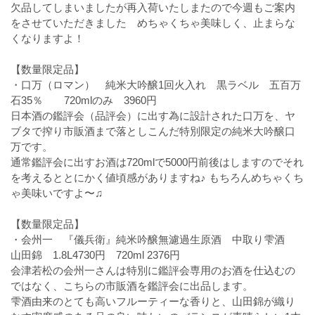
欠品してしまいましたが再入荷いたしまたので今週もご案内
をさせていただきました めちゃくちゃ美味しく、止まらな
くなりますよ！
【数量限定品】
・口万（ロマン） 純米大吟醸1回火入れ 黒ラベル 五百万
石35％ 720mlのみ 3960円
日本酒の鑑評会（品評会）に出す為に設計された口万を、ヤ
ブタで搾り市販酒まで落としこんだ特別限定の純米大吟醸口
万です。
通常鑑評会に出すお酒は720mlで5000円前後はしますのでそれ
を考えるととにかく値頃感がありますね♪ もちろんめちゃくち
ゃ美味いですよ〜♫
【数量限定品】
・会州一 『儀兵衛』純米吟醸無濾過生原酒 中取り雫酒
山田錦 1.8L4730円 720ml 2376円
会津若松の会州一さんは特別に鑑評会専用のお酒を仕込むの
ではなく、こちらの市販酒を鑑評会に出品します。
雫酒由来のとても高いフルーティーな香りと、山田錦が織り