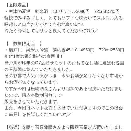
【夏限定品】
・會津の夏酒 純米酒 1.8リットル3080円 720ml1540円
軽快でみずみずしく、とてもソフトな味わいでスルスル入る
喉越しと口当たりがとても心地良い1本♪
冷たく冷やしてキリッと飲んでください(^O^)／
【 数量限定品 】
・廣戸川 純米大吟醸 夢の香45 1.8L 4950円 720ml2530円
年に1度の限定販売の廣戸川！
廣戸川が昨年のG7広島サミットのおもてなし酒に選ばれ各国
の首脳陣に飲んでいただきました。
その影響で人気に火がつき、今やお酒が足りなくなり市場か
らお酒が無くなっています。
ですが今回は松崎酒造さんより追加である程度いただけまし
たので、購入本数制限無しで
販売をさせていただきます。
また、今回はネット販売もさせていただきますのでこの機会
に廣戸川をお試しください(^O^)／
【冩樂】を醸す宮泉銘醸さんより限定宮泉が入荷いたしまし