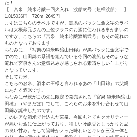
た！
【 宮泉 純米吟醸一回火入れ 渡船弐号（短桿渡船） 】
1.8L5036円 720ml 2649円
まずはこちらのラベルですが、黒系のバックに金文字のラベ
ルは大概蔵元さんの上位クラスのお酒に使われる事が多いの
ですが、こちらの『宮泉 純米吟醸渡船弐号』もその流れの
ものとなっております。
ちなみに、『写楽の純米吟醸山田錦』が黒バックに金文字で
すので、山田錦の系譜を組んでいる今回の渡船もそのような
流れで宮泉さんの意気込みが感じられる素晴らしい仕上がり
となっています。
そしてお米。
こちらのお米、酒米の王様と言われるあの『山田錦』の父親
にあたる酒米です。
ちなみに母親がこの先に限定で発売される『宮泉 純米吟醸 山
田穂』（やまだぼ）でして、これらのお米を掛け合わせて山
田錦が誕生したのです。
このレアな酒米で仕込んだ宮泉、今回もとてもクオリティー
が高いお酒に仕上がっており、程よい吟醸香としっかりと品
の良い甘み。そして旨味がノッた味わいとキレが三位一体と