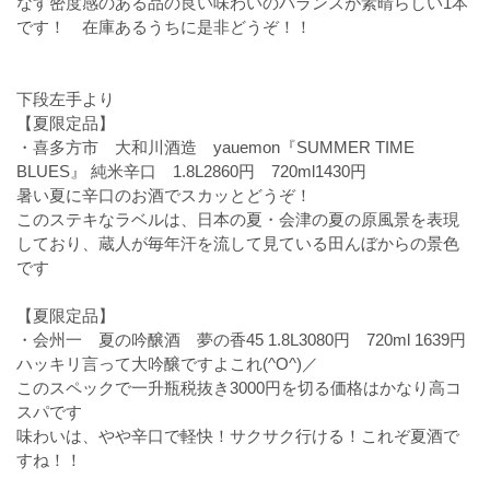
なす密度感のある品の良い味わいのバランスが素晴らしい1本
です！ 在庫あるうちに是非どうぞ！！
下段左手より
【夏限定品】
・喜多方市 大和川酒造 yauemon『SUMMER TIME
BLUES』 純米辛口 1.8L2860円 720ml1430円
暑い夏に辛口のお酒でスカッとどうぞ！
このステキなラベルは、日本の夏・会津の夏の原風景を表現
しており、蔵人が毎年汗を流して見ている田んぼからの景色
です
【夏限定品】
・会州一 夏の吟醸酒 夢の香45 1.8L3080円 720ml 1639円
ハッキリ言って大吟醸ですよこれ(^O^)／
このスペックで一升瓶税抜き3000円を切る価格はかなり高コ
スパです
味わいは、やや辛口で軽快！サクサク行ける！これぞ夏酒で
すね！！