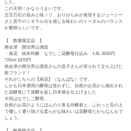
した。
この天明！かなりうまいです。
五百万石の旨みと味ノリ、おりがらみが表現するジューシー
さと若干のミネラル分を感じる味わいのトータルのバランス
が素晴らしいです。
【 数量限定品 】
南会津 開当男山酒造
・南花 純米吟醸 なでしこ花酵母仕込み 1.8L 3630円
720ml 1870円
南会津の開当男山酒造さんの息子さんが戻られて立ち上げた
新ブランド！
それがこちらの【南花】（なんばな）です。
しかも日本酒用の酵母は使わずに、自然のお花から抽出され
た花酵母にて発酵を促し日本酒を仕上げました
今回はなでしこ酵母。
自然のお花のようにほんのり香る吟醸香と、ふわっと舌の上
で優しく通り抜ける柔らかな味わいは花酵母だからなんもで
しょう。
【 数量限定品 】