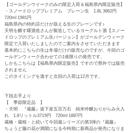
【ゴールデンウイークのみの限定入荷＆福島県内限定販売】
・スノードロッププレミアム プレーン生 1.8L 3862円
720ml 1981円
福島県内の特約店だけが扱える生のプレーンです♪
天明を醸す曙酒造さんが製造しているヨーグルト酒【スノー
ドロップのプレミアム生バージョン】がゴールデンウィーク
限定で入荷いたしましたのでご案内をさせていただきます
基本的にこちらの生は冬場だけの販売なのですが、今回のゴ
ールデンウィーク合わせての1発限りの発売です。
しかもこちらは【福島県内限定販売】ですので県外では販売
されません
このタイミングを逃すと次回の入荷は12月です。
下段左手より
【 季節限定品 】
・天明 『蔵藤』坂下産五百万石 純米吟醸おりがらみ火入
れ 1.8リットル3719円 720ml 1887円
蔵椿・蔵桜・と続いて今回蔵シリーズの第3弾の『蔵藤』
ちょうど藤の花が満開になる今時期に新商品が発売になりま