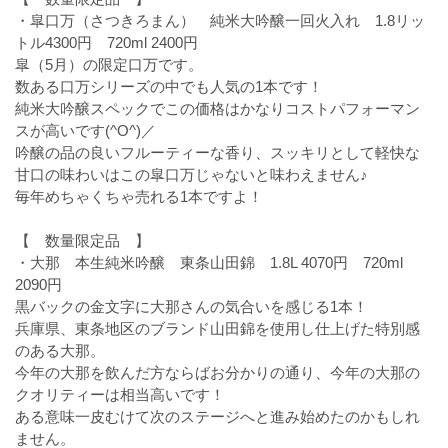
・皐口万（さつきろまん） 純米大吟醸一回火入れ 1.8リッ
トル4300円 720ml 2400円
皐（5月）の限定口万です。
数ある口万シリーズの中でも人気の1本です！
純米大吟醸スペックでこの価格はかなりコストパフォーマン
スが高いです(^O^)／
吟醸の品の良いフルーティーな香り、スッキリとして軽快な
甘口の味わいはこの皐口万じゃないと味わえません♪
毎年めちゃくちゃ売れる1本ですよ！
【 数量限定品 】
・大那 本生純米吟醸 東条山田錦 1.8L 4070円 720ml
2090円
黒バックの金文字に大那さんの気合いを感じる1本！
兵庫県、東条地区のブランド山田錦を使用し仕上げた特別感
のある大那。
今年の大那を飲んだ方ならばお分かりの通り、今年の大那の
クオリティーは相当高いです！
ある意味一皮むけて次のステージへと進み始めたのかもしれ
ません。