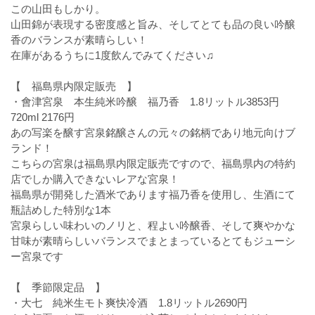
この山田もしかり。
山田錦が表現する密度感と旨み、そしてとても品の良い吟醸
香のバランスが素晴らしい！
在庫があるうちに1度飲んでみてください♫
【 福島県内限定販売 】
・會津宮泉 本生純米吟醸 福乃香 1.8リットル3853円
720ml 2176円
あの写楽を醸す宮泉銘醸さんの元々の銘柄であり地元向けブ
ランド！
こちらの宮泉は福島県内限定販売ですので、福島県内の特約
店でしか購入できないレアな宮泉！
福島県が開発した酒米であります福乃香を使用し、生酒にて
瓶詰めした特別な1本
宮泉らしい味わいのノリと、程よい吟醸香、そして爽やかな
甘味が素晴らしいバランスでまとまっているとてもジューシ
ー宮泉です
【 季節限定品 】
・大七 純米生モト爽快冷酒 1.8リットル2690円