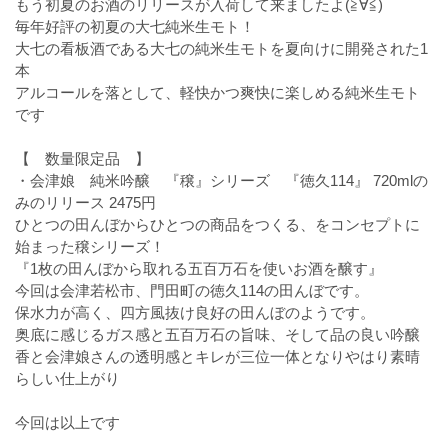
もう初夏のお酒のリリースが入荷して来ましたよ(≧∀≦)
毎年好評の初夏の大七純米生モト！
大七の看板酒である大七の純米生モトを夏向けに開発された1
本
アルコールを落として、軽快かつ爽快に楽しめる純米生モト
です
【 数量限定品 】
・会津娘 純米吟醸 『穣』シリーズ 『徳久114』 720mlの
みのリリース 2475円
ひとつの田んぼからひとつの商品をつくる、をコンセプトに
始まった穣シリーズ！
『1枚の田んぼから取れる五百万石を使いお酒を醸す』
今回は会津若松市、門田町の徳久114の田んぼです。
保水力が高く、四方風抜け良好の田んぼのようです。
奥底に感じるガス感と五百万石の旨味、そして品の良い吟醸
香と会津娘さんの透明感とキレが三位一体となりやはり素晴
らしい仕上がり
今回は以上です