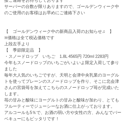
接ご連絡をお待ちしております
サーバーの台数が限りありますので、ゴールデンウィーク中
のご使用のお客様はお早めにご連絡下さい
【 ゴールデンウィーク中の新商品入荷のお知らせ♫ 】
※価格は全て税込価格です
上段左手より
【 季節限定品 】
・スノードロップ いちご 1.8L 4565円 720ml 2283円
今年もスノードロップのいちごがいよいよ限定入荷して参り
ました
毎年大人気のいちごですが、天明と会津中央乳業のヨーグル
トを使ってプレーンのスノードロップを作り、そこに北会津
さんの宮袋苺を加えてこちらのスノードロップ苺が完成いた
します。
苺の甘みと酸味にヨーグルトの甘みと酸味が加わり、とても
フルーティーでジューシーなお酒に仕上がっております。
アルコールも5％で、お酒の弱い方や女性の方、みんなでバー
ベキューにもピッタリです！